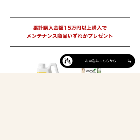
累計購入金額15万円以上購入で
メンテナンス商品いずれかプレゼント
subdirectory_arrow_right
お申込みこちらから